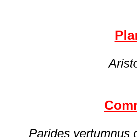
Pla
Arist
Comm
Parides vertumnus 