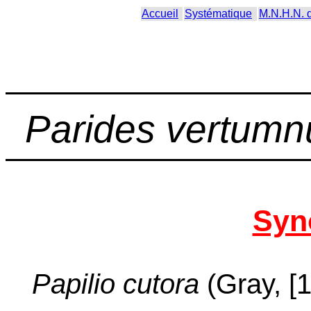
Accueil
Systématique
M.N.H.N. 
Parides vertumn
Syn
Papilio cutora
(Gray, [