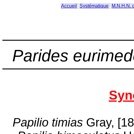
Accueil
Systématique
M.N.H.N. 
Parides eurimed
Syn
Papilio timias
Gray, [1