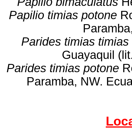
Papilio bimaculatus
H
Papilio timias potone
Ro
Paramba
Parides timias timias
Guayaquil (li
Parides timias potone
R
Paramba, NW. Ecuado
Loca