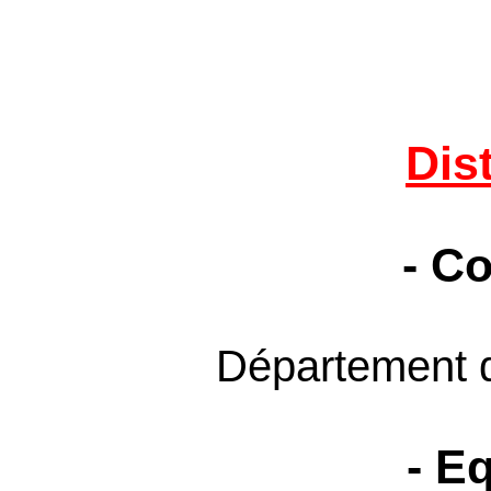
Dis
- C
Département 
- E