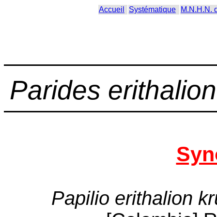
Accueil
Systématique
M.N.H.N. 
Parides erithalion
Syn
Papilio erithalion k