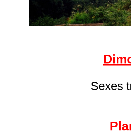
Dim
Sexes tr
Pla