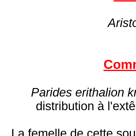
Arist
Comm
Parides erithalion k
distribution à l'ex
La femelle de cette sou