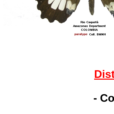
Dis
- C