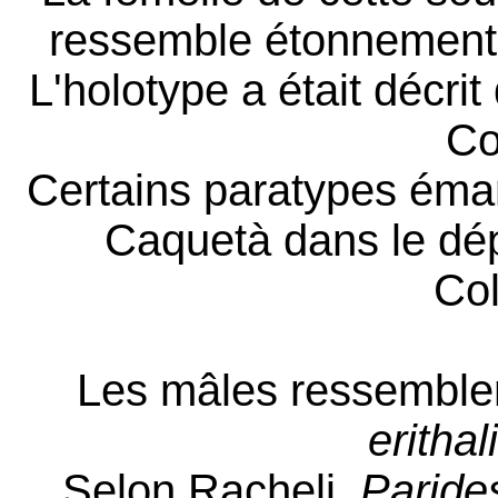
ressemble étonnement 
L'holotype a était décri
Co
Certains paratypes éma
Caquetà dans le dé
Co
Les mâles ressemblen
eritha
Selon Racheli,
Parides