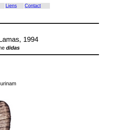
Liens
Contact
Lamas, 1994
me
didas
Surinam