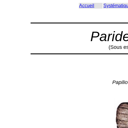
Accueil
Systématiq
Parid
(Sous es
Papili