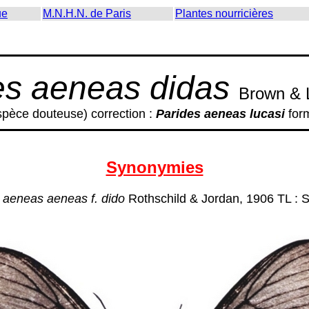
ue
M.N.H.N. de Paris
Plantes nourricières
es aeneas didas
Brown & 
pèce douteuse) correction :
Parides aeneas lucasi
for
Synonymies
o aeneas aeneas f. dido
Rothschild & Jordan, 1906 TL : 