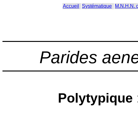
Accueil
Systématique
M.N.H.N. 
Parides aen
Polytypique