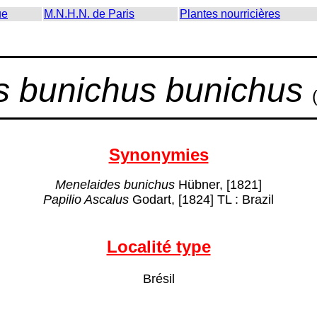
ue
M.N.H.N. de Paris
Plantes nourricières
s bunichus bunichus
Synonymies
Menelaides bunichus
Hübner, [1821]
Papilio Ascalus
Godart, [1824] TL : Brazil
Localité type
Brésil