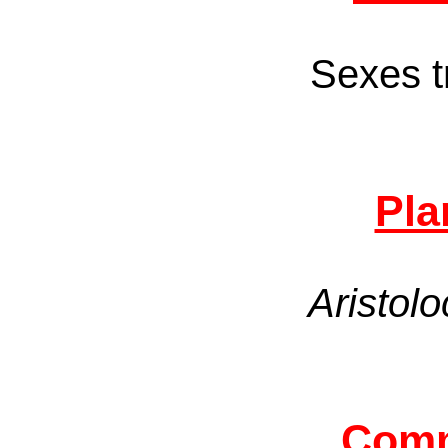
Sexes tr
Pla
Aristolo
Comm