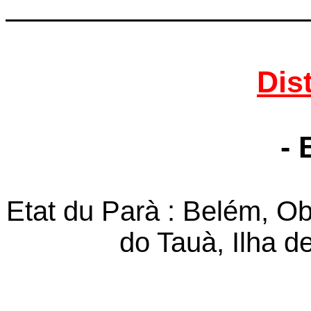
Dis
- 
Etat du Parà : Belém, Ob
do Tauà, Ilha d