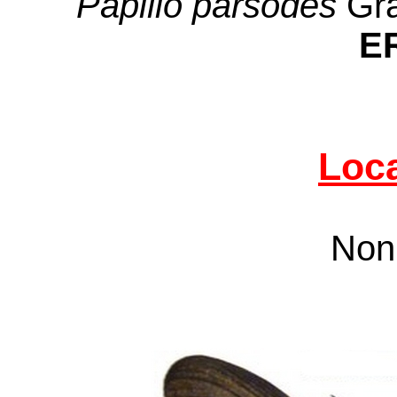
Papilio parsodes
Gra
E
Loca
Non