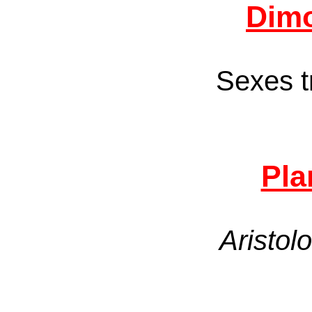
Dim
Sexes tr
Pla
Aristol