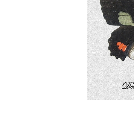
parides gundlachianus parid
parides proneus parides bun
montezuma parides alopius